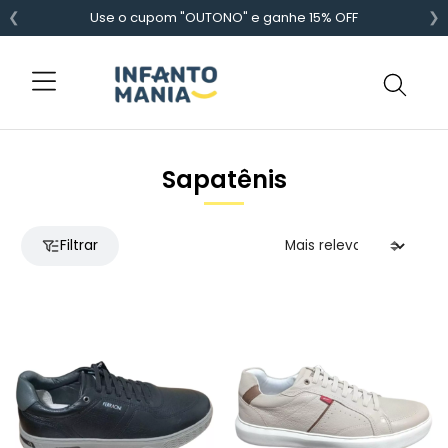
❮
❯
Use o cupom "OUTONO" e ganhe 15% OFF
Sapatênis
Filtrar