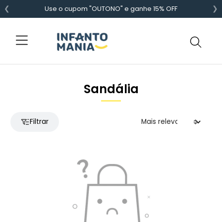
❮
❯
Use o cupom "OUTONO" e ganhe 15% OFF
Sandália
Filtrar