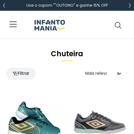
❮
❯
Use o cupom ""OUTONO" e ganhe 15% OFF
Chuteira
Filtrar