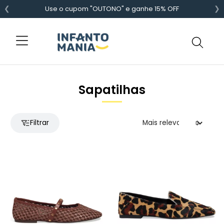
❮
❯
Use o cupom "OUTONO" e ganhe 15% OFF
Sapatilhas
Filtrar