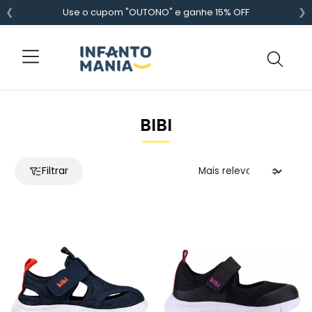
❮
❯
Use o cupom "OUTONO" e ganhe 15% OFF
BIBI
Filtrar