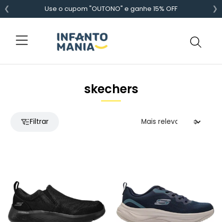
❮
❯
Use o cupom "OUTONO" e ganhe 15% OFF
skechers
Filtrar