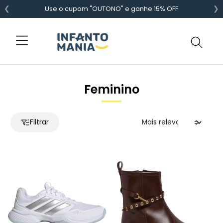
❮
❯
Use o cupom "OUTONO" e ganhe 15% OFF
Feminino
Filtrar