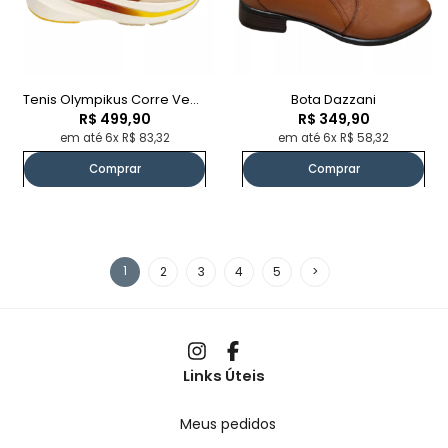
Tenis Olympikus Corre Vento 3
Bota Dazzani
R$ 499,90
R$ 349,90
em até 6x R$ 83,32
em até 6x R$ 58,32
Comprar
Comprar
1
2
3
4
5
>
Links Úteis
Meus pedidos